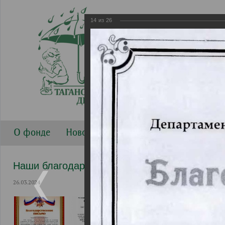
14
из
26
О фонде
Новости
Направления работы
Г
Наши благодарности
26.03.2024