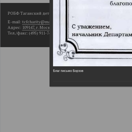
РОБФ Таганский детский фонд
E-mail:
tcfcharity@mail.ru
Адрес:
109147, г. Москва, Большой Рогожский пер., д. 10, кор. 2
Тел./факс: (495) 911-74-49
Благ письмо Борзов