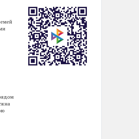
семей
ми
 рядом
ужна
ою