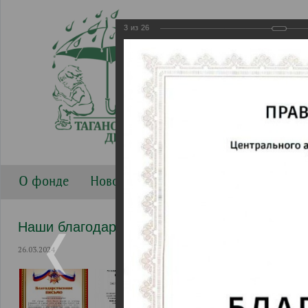
3
из
26
О фонде
Новости
Направления работы
Г
Наши благодарности
26.03.2024