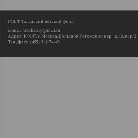
РОБФ Таганский детский фонд
E-mail:
tcfcharity@mail.ru
Адрес:
109147, г. Москва, Большой Рогожский пер., д. 10, кор. 2
Тел./факс: (495) 911-74-49