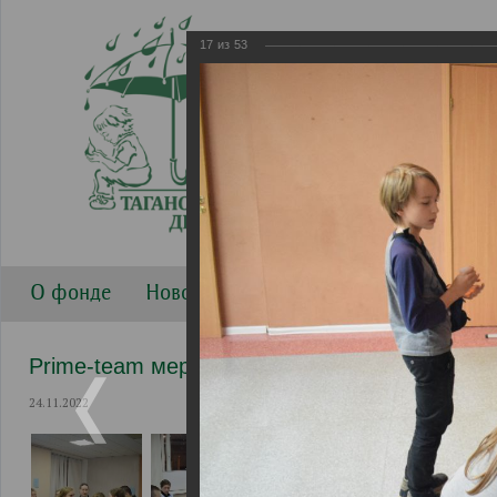
17
из
53
О фонде
Новости
Направления работы
Г
Prime-team мероприятия
24.11.2022