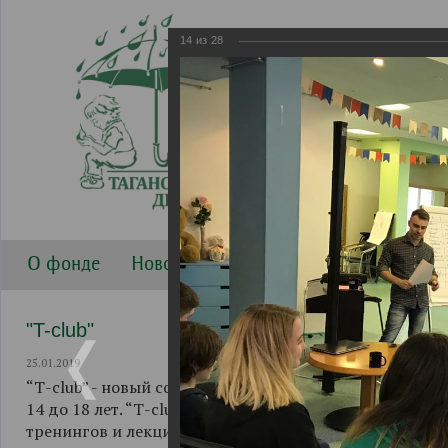
14
из
28
О фонде
Новости
Направления работы
Г
"T-club"
25.01.2019
“Т-club” - новый совместный проект Таганского Детск
14 до 18 лет. “Т-club” начал свою работу 1 декабря 2
тренингов и лекций, при активном участии ФГБОУ ВО