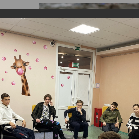
я работы
Галерея
Информация
Контакты
аганского Детского Фонда и Центра "Семья", для подрост
оту 1 декабря 2018. С этого времени было проведено неско
астии ФГБОУ ВО МГУТУ имени К.Г. Разумовского и фонда