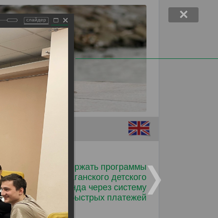
слайдер
Помочь детям
Поддержать программы
Таганского детского
фонда через систему
ков от
быстрых платежей
лько