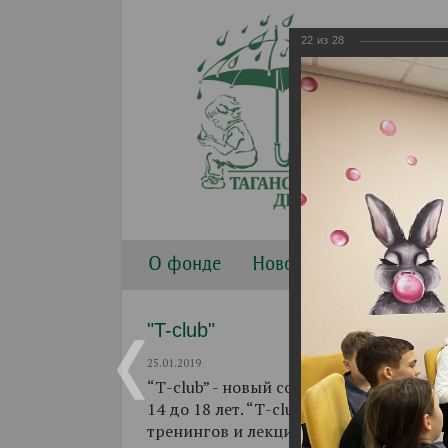
22
из
28
О фонде
Новости
Направлени
"T-club"
25.01.2019
“Т-club” - новый совместный проект Т
14 до 18 лет. “Т-club” начал свою раб
тренингов и лекций, при активном уч