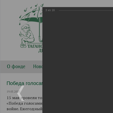
3
из
16
О фонде
Новости
Направления работы
Г
Победа голосами детей 2025
19.05.2025
15 мая провели торжественную церемонию награжден
«Победа голосами детей», приуроченную к 80-ой го
войне. Ежегодный фестиваль "Победа голосами детей-