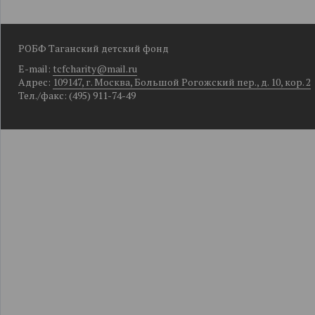
РОБФ Таганский детский фонд
E-mail:
tcfcharity@mail.ru
Адрес:
109147, г. Москва, Большой Рогожский пер., д. 10, кор. 2
Тел./факс: (495) 911-74-49