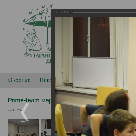
50
из
53
О фонде
Новости
Направления работы
Г
Prime-team мероприятия
24.11.2022