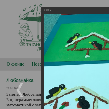
5
из
7
О фонде
Новости
Направления работы
Г
Любознайка
28.01.2019
Занятия Любознайки проходят в 17:00 по вторникам 
В программе: занятие с логопедом, развитие мелкой
математикой с закреплением в творчестве с использо