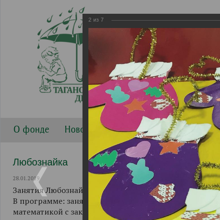
2
из
7
О фонде
Новости
Направления работы
Г
Любознайка
28.01.2019
Занятия Любознайки проходят в 17:00 по вторникам 
В программе: занятие с логопедом, развитие мелкой
математикой с закреплением в творчестве с использо