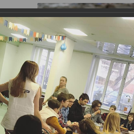
я работы
Галерея
Информация
Контакты
аганского Детского Фонда и Центра "Семья", для подрост
оту 1 декабря 2018. С этого времени было проведено неско
астии ФГБОУ ВО МГУТУ имени К.Г. Разумовского и фонда