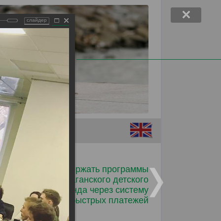
слайдер
Помочь детям
Поддержать программы
Таганского детского
фонда через систему
ков от
быстрых платежей
лько