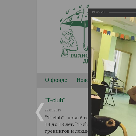
19
из
28
О фонде
Новости
Направлени
"T-club"
25.01.2019
“Т-club” - новый совместный проект Т
14 до 18 лет. “Т-club” начал свою раб
тренингов и лекций, при активном уч