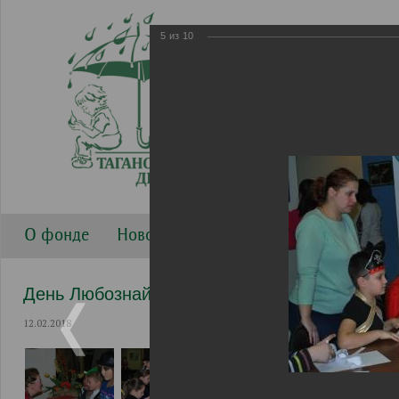
5
из
10
О фонде
Новости
Направления работы
Г
День Любознайки 2 февраля 2018
12.02.2018