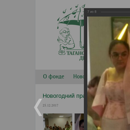
7
из
8
О фонде
Новости
Направлени
Новогодний праздник в группе "
25.12.2017