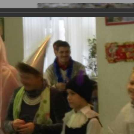
я работы
Галерея
Информация
Контакты
Росточек". Спектакль "спящая красавица"