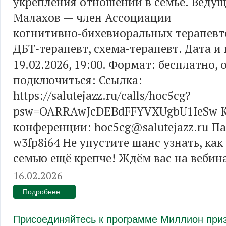
укрепления отношений в семье. Веду
Малахов — член Ассоциации
когнитивно‑бихевиоральных терапевт
ДБТ‑терапевт, схема‑терапевт. Дата и
19.02.2026, 19:00. Формат: бесплатно, 
подключиться: Ссылка:
https://salutejazz.ru/calls/hoc5cg?
psw=OARRAwJcDEBdFFYVXUgbU1IeSw 
конференции: hoc5cg@salutejazz.ru Па
w3fp8i64 Не упустите шанс узнать, как
семью ещё крепче! Ждём вас на вебин
16.02.2026
Подробнее...
Присоединяйтесь к программе Миллион при