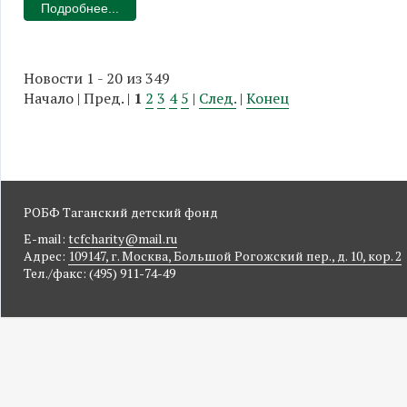
Подробнее...
Новости 1 - 20 из 349
Начало | Пред. |
1
2
3
4
5
|
След.
|
Конец
РОБФ Таганский детский фонд
E-mail:
tcfcharity@mail.ru
Адрес:
109147, г. Москва, Большой Рогожский пер., д. 10, кор. 2
Тел./факс: (495) 911-74-49