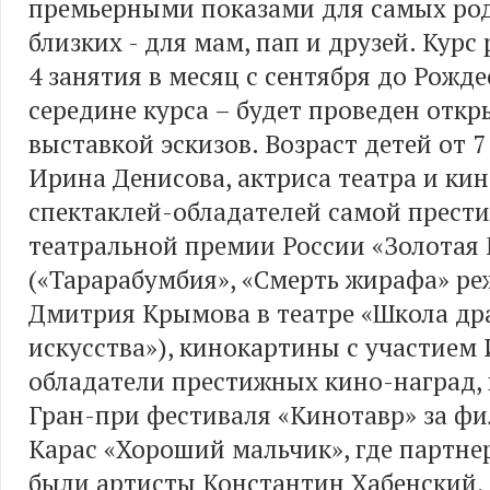
премьерными показами для самых ро
близких - для мам, пап и друзей. Курс
4 занятия в месяц с сентября до Рожде
середине курса – будет проведен откр
выставкой эскизов. Возраст детей от 7 
Ирина Денисова, актриса театра и кин
спектаклей-обладателей самой прест
театральной премии России «Золотая
(«Тарарабумбия», «Смерть жирафа» ре
Дмитрия Крымова в театре «Школа др
искусства»), кинокартины с участием
обладатели престижных кино-наград,
Гран-при фестиваля «Кинотавр» за ф
Карас «Хороший мальчик», где партн
были артисты Константин Хабенский,