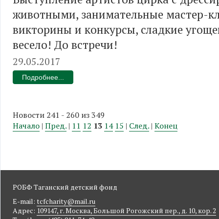
животными, занимательные мастер-кл
викторины и конкурсы, сладкие угоще
весело! До встречи!
29.05.2017
Подробнее...
Новости 241 - 260 из 349
Начало
|
Пред.
|
11
12
13
14
15
|
След.
|
Конец
РОБФ Таганский детский фонд
E-mail:
tcfcharity@mail.ru
Адрес:
109147, г. Москва, Большой Рогожский пер., д. 10, кор. 2