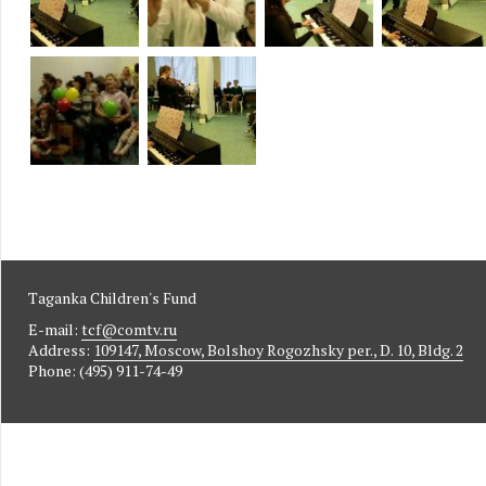
Taganka Children's Fund
E-mail:
tcf@comtv.ru
Address:
109147, Moscow, Bolshoy Rogozhsky per., D. 10, Bldg. 2
Phone: (495) 911-74-49