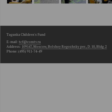
Taganka Children's Fund
E-mail:
tcf@comtv.ru
Address:
109147, Moscow, Bolshoy Rogozhsky per., D. 10, Bldg. 2
Phone: (495) 911-74-49