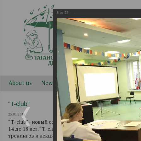
8
из
28
About us
News
Work directions
Gallery
"T-club"
25.01.2019
“Т-club” - новый совместный проект Таганского Детск
14 до 18 лет. “Т-club” начал свою работу 1 декабря 2
тренингов и лекций, при активном участии ФГБОУ ВО