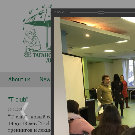
2
из
28
About us
News
Work directions
Gallery
"T-club"
25.01.2019
“Т-club” - новый совместный проект Таганского Детск
14 до 18 лет. “Т-club” начал свою работу 1 декабря 2
тренингов и лекций, при активном участии ФГБОУ ВО