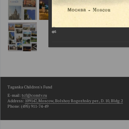
ф5
Taganka Children's Fund
E-mail:
tcf@comtv.ru
Address:
109147, Moscow, Bolshoy Rogozhsky per., D. 10, Bldg. 2
Phone: (495) 911-74-49