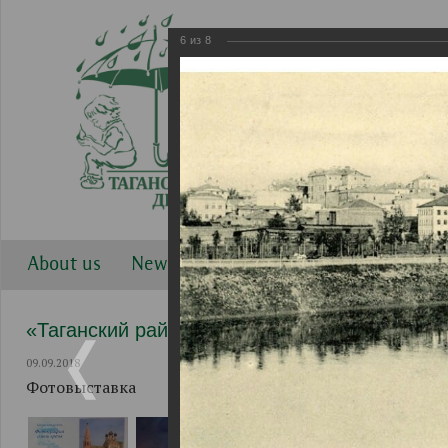
6
из
8
About us
News
Work directions
Gallery
«Таганский район. Фотография сквозь время
09.09.2018
Фотовыставка