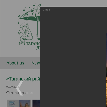
2
из
8
About us
News
Work directions
Gallery
«Таганский район. Фотография сквозь время
09.09.2018
Фотовыставка