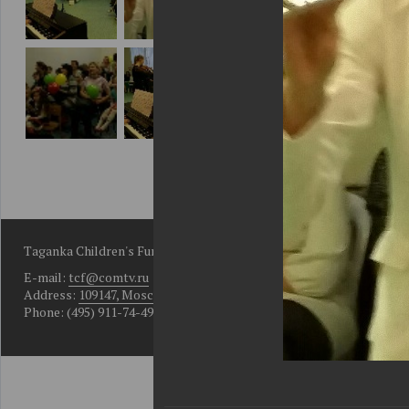
Taganka Children's Fund
E-mail:
tcf@comtv.ru
Address:
109147, Moscow, Bolshoy Rogozhsky per., D. 10, Bldg. 2
Phone: (495) 911-74-49