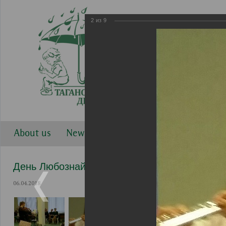
2
из
9
About us
News
Work directions
Gallery
День Любознайки с Высшей школой музыки
06.04.2018