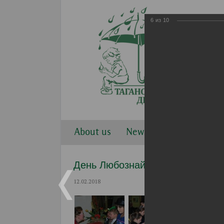
6
из
10
About us
News
Work direction
День Любознайки 2 февраля 20
12.02.2018