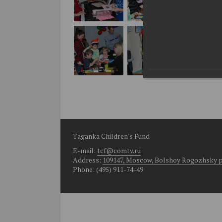
Taganka Children's Fund
E-mail:
tcf@comtv.ru
Address:
109147, Moscow, Bolshoy Rogozhsky per.
Phone: (495) 911-74-49