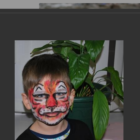
s
Gallery
Theater "Taganka Shed"
Contacts
18