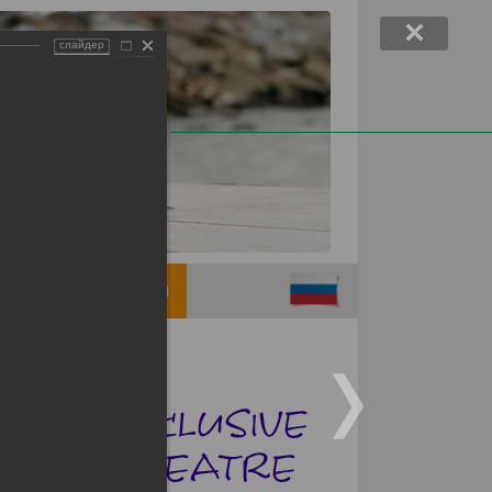
слайдер
Support children