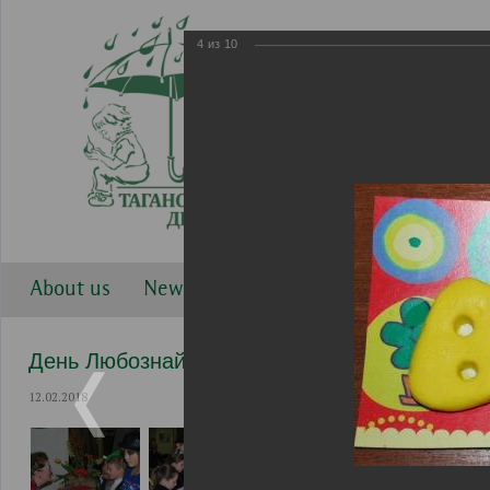
4
из
10
About us
News
Work directions
Gallery
День Любознайки 2 февраля 2018
12.02.2018